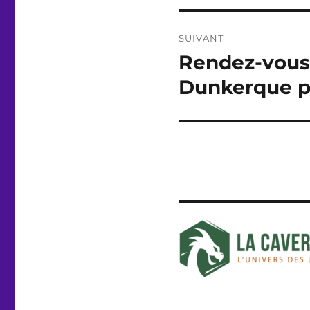
SUIVANT
Rendez-vous 
Publication
suivante :
Dunkerque p