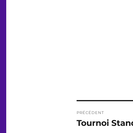
Navigation
PRÉCÉDENT
de
Tournoi Stan
Publication
précédente :
l’article