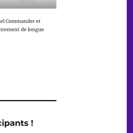
complet
Duel Commander et
ontement de longue
ipants !