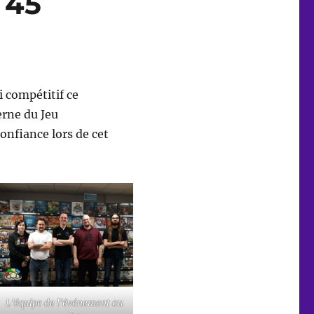
 45
i compétitif ce
erne du Jeu
onfiance lors de cet
L’équipe de l’événement au