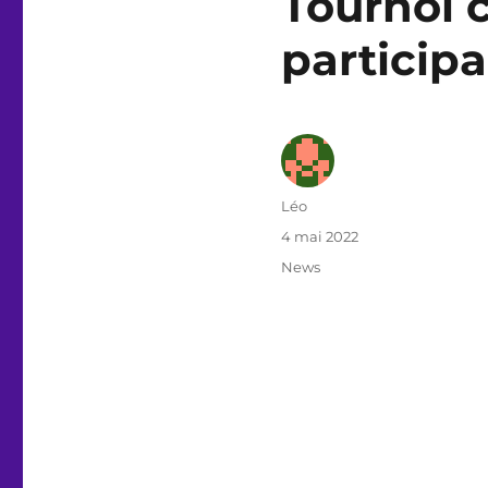
Tournoi c
participa
Auteur
Léo
Publié
4 mai 2022
le
Catégories
News