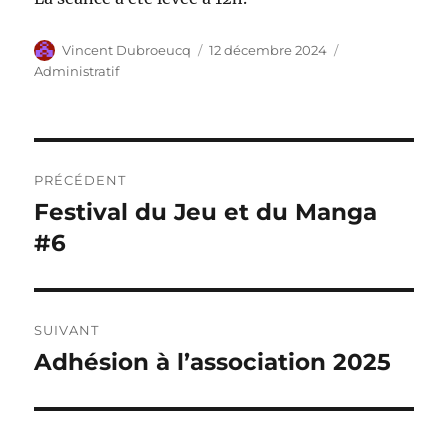
Auteur
Publié
Catégories
Vincent Dubroeucq
12 décembre 2024
le
Administratif
Navigation
PRÉCÉDENT
de
Festival du Jeu et du Manga
Publication
précédente :
#6
l’article
SUIVANT
Adhésion à l’association 2025
Publication
suivante :