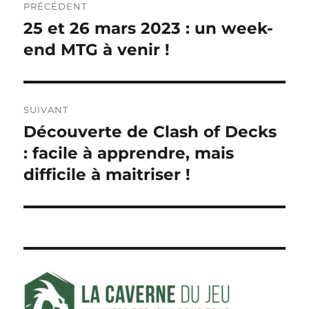
PRÉCÉDENT
de
25 et 26 mars 2023 : un week-
Publication
précédente :
end MTG à venir !
l’article
SUIVANT
Découverte de Clash of Decks
Publication
suivante :
: facile à apprendre, mais
difficile à maitriser !