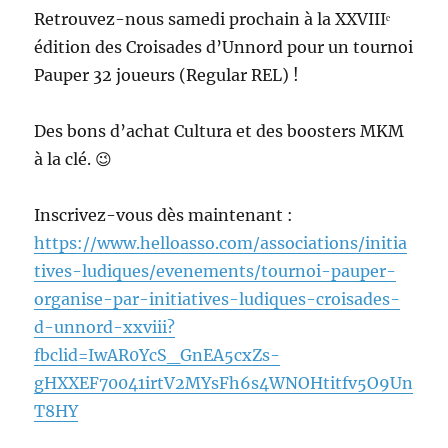
Retrouvez-nous samedi prochain à la XXVIIIᵉ
édition des Croisades d’Unnord pour un tournoi
Pauper 32 joueurs (Regular REL) !
Des bons d’achat Cultura et des boosters MKM
à la clé. 😉
Inscrivez-vous dès maintenant :
https://www.helloasso.com/associations/initia
tives-ludiques/evenements/tournoi-pauper-
organise-par-initiatives-ludiques-croisades-
d-unnord-xxviii?
fbclid=IwAR0YcS_GnEA5cxZs-
gHXXEF70041irtV2MYsFh6s4WNOHtitfv5O9Un
T8HY