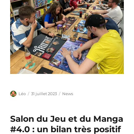
Auteur
Publié
Catégories
Léo
31 juillet 2023
News
le
Salon du Jeu et du Manga
#4.0 : un bilan très positif