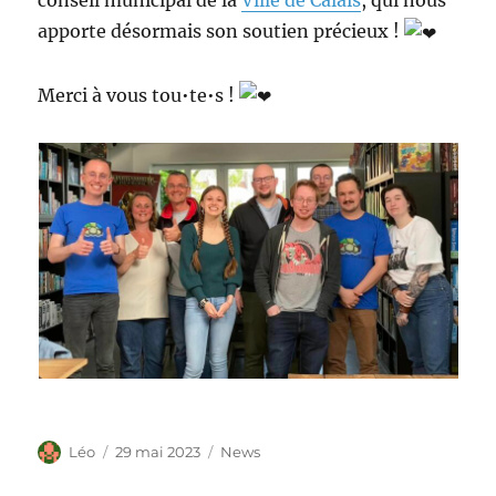
conseil municipal de la
Ville de Calais
, qui nous
apporte désormais son soutien précieux !
Merci à vous tou•te•s !
Auteur
Publié
Catégories
Léo
29 mai 2023
News
le