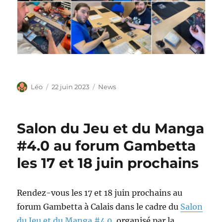
Auteur
Publié
Catégories
Léo
22 juin 2023
News
le
Salon du Jeu et du Manga
#4.0 au forum Gambetta
les 17 et 18 juin prochains
Rendez-vous les 17 et 18 juin prochains au
forum Gambetta à Calais dans le cadre du
Salon
du Jeu et du Manga #4.0
, organisé par la